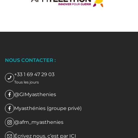
NOUS CONTACTER :
+33 1 69 47 29 03
Tous les jours
@GIMyasthenies
Myasthénies (groupe privé)
@afm_myasthenies
Écrivez nous, c’est par
ICI