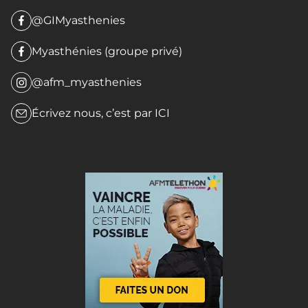
@GIMyasthenies
Myasthénies (groupe privé)
@afm_myasthenies
Écrivez nous, c’est par
ICI