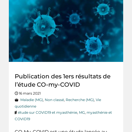
Publication des 1ers résultats de
l’étude CO-my-COVID
16 mars 2021
Maladie (MG)
,
Non classé
,
Recherche (MG)
,
Vie
quotidienne
étude sur COVID19 et myasthénie
,
MG
,
myasthénie et
COVID19
CO-My-COVID est une étude lancée au