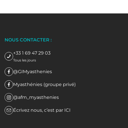
NOUS CONTACTER :
+33 1 69 47 29 03
Tous les jours
@GIMyasthenies
Myasthénies (groupe privé)
@afm_myasthenies
Écrivez nous, c’est par
ICI