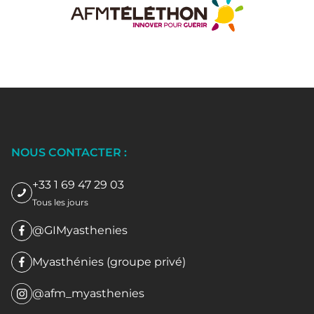
NOUS CONTACTER :
+33 1 69 47 29 03
Tous les jours
@GIMyasthenies
Myasthénies (groupe privé)
@afm_myasthenies