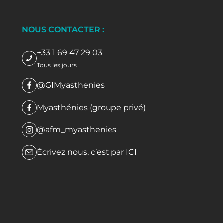
NOUS CONTACTER :
+33 1 69 47 29 03
Tous les jours
@GIMyasthenies
Myasthénies (groupe privé)
@afm_myasthenies
Écrivez nous, c’est par
ICI