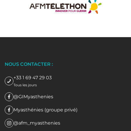
NOUS CONTACTER :
+33 1 69 47 29 03
Tous les jours
@GIMyasthenies
Myasthénies (groupe privé)
@afm_myasthenies