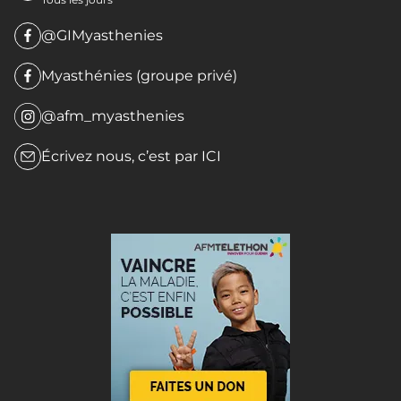
@GIMyasthenies
Myasthénies (groupe privé)
@afm_myasthenies
Écrivez nous, c’est par
ICI