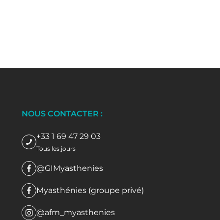
NOUS CONTACTER :
+33 1 69 47 29 03
Tous les jours
@GIMyasthenies
Myasthénies (groupe privé)
@afm_myasthenies