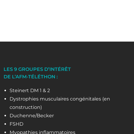
LES 9 GROUPES D’INTÉRÊT
DE L’AFM-TÉLÉTHON :
Steinert DM 1 & 2
Dystrophies musculaires congénitales (en
construction)
Duchenne/Becker
FSHD
Myopathies inflammatoires