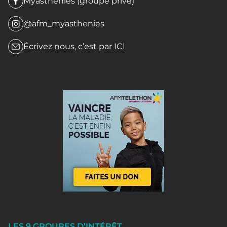
Myasthénies (groupe privé)
@afm_myasthenies
Écrivez nous, c’est par
ICI
LES 9 GROUPES D’INTÉRÊT