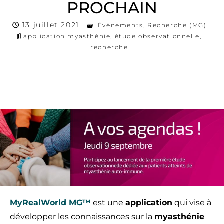
PROCHAIN
13 juillet 2021
Évènements
,
Recherche (MG)
application myasthénie
,
étude observationnelle
,
recherche
MyRealWorld MG™
est une
application
qui vise à
développer les connaissances sur la
myasthénie