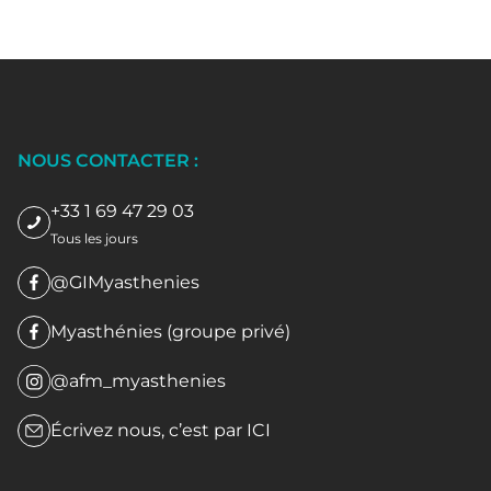
NOUS CONTACTER :
+33 1 69 47 29 03
Tous les jours
@GIMyasthenies
Myasthénies (groupe privé)
@afm_myasthenies
Écrivez nous, c’est par
ICI