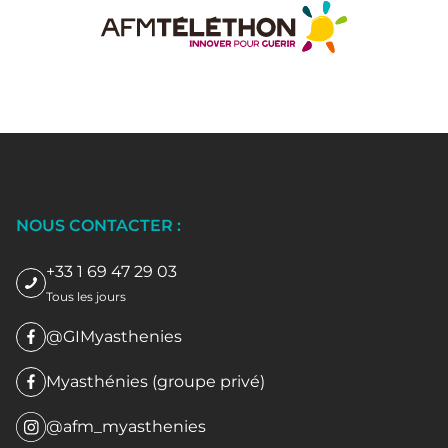
NOUS CONTACTER :
+33 1 69 47 29 03
Tous les jours
@GIMyasthenies
Myasthénies (groupe privé)
@afm_myasthenies