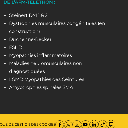
DE L’AFM-TÉLÉTHON :
Steinert DM 1 & 2
Dystrophies musculaires congénitales (en
construction)
Duchenne/Becker
FSHD
Myopathies inflammatoires
Maladies neuromusculaires non
diagnostiquées
LGMD Myopathies des Ceintures
Amyotrophies spinales SMA
IQUE DE GESTION DES COOKIES