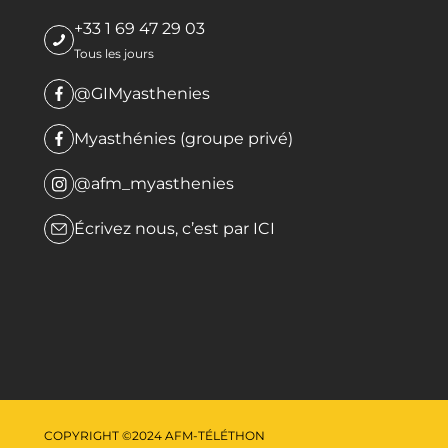
+33 1 69 47 29 03
Tous les jours
@GIMyasthenies
Myasthénies (groupe privé)
@afm_myasthenies
Écrivez nous, c’est par
ICI
COPYRIGHT ©2024 AFM-TÉLÉTHON