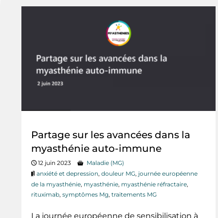
Partage sur les avancées dans la
myasthénie auto-immune
12 juin 2023
Maladie (MG)
anxiété et depression
,
douleur MG
,
journée européenne
de la myasthénie
,
myasthénie
,
myasthénie réfractaire
,
rituximab
,
symptômes Mg
,
traitements MG
La journée européenne de sensibilisation à