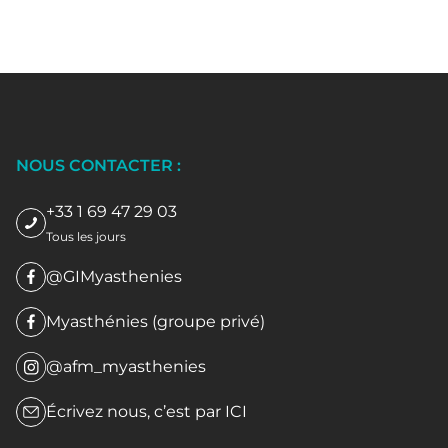
NOUS CONTACTER :
+33 1 69 47 29 03
Tous les jours
@GIMyasthenies
Myasthénies (groupe privé)
@afm_myasthenies
Écrivez nous, c’est par
ICI